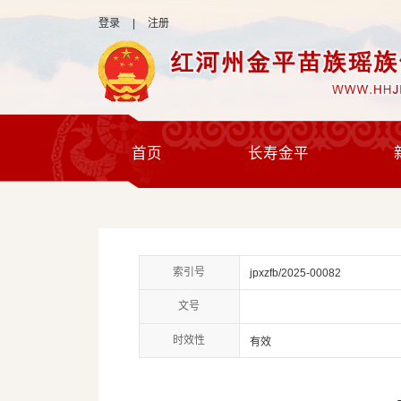
登录
|
注册
首页
长寿金平
索引号
jpxzfb/2025-00082
文号
时效性
有效